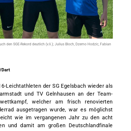
ch den SGE-Rekord deutlich (v.li.); Julius Bloch, Dzemo Hodzic, Fabian
Lale Bo
k/Dart
6-Leichtathleten der SG Egelsbach wieder als
Darmstadt und TV Gelnhausen an der Team-
swettkampf, welcher am frisch renovierten
ederrad ausgetragen wurde, war es möglichst
leicht wie im vergangenen Jahr zu den acht
en und damit am großen Deutschlandfinale