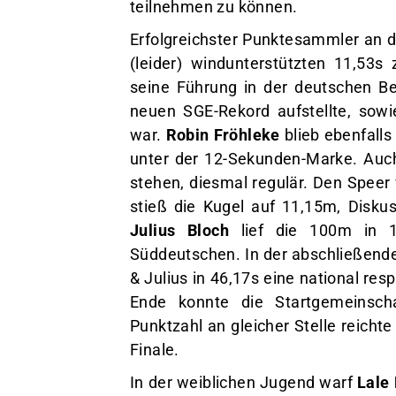
teilnehmen zu können.
Erfolgreichster Punktesammler an
(leider) windunterstützten 11,53s
seine Führung in der deutschen B
neuen SGE-Rekord aufstellte, sowi
war.
Robin Fröhleke
blieb ebenfalls
unter der 12-Sekunden-Marke. Auc
stehen, diesmal regulär. Den Spee
stieß die Kugel auf 11,15m, Disku
Julius Bloch
lief die 100m in 12
Süddeutschen. In der abschließende
& Julius in 46,17s eine national re
Ende konnte die Startgemeinsch
Punktzahl an gleicher Stelle reicht
Finale.
In der weiblichen Jugend warf
Lale