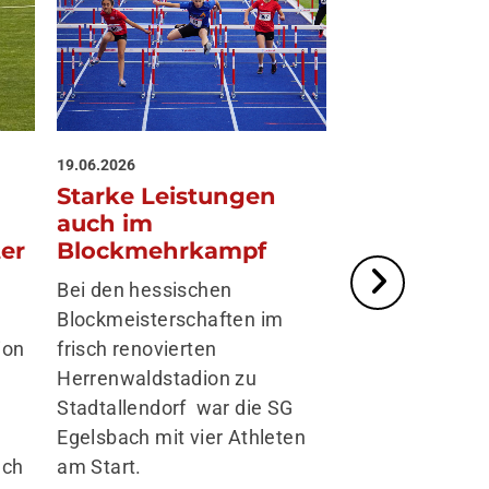
19.06.2026
12.06.2026
Starke Leistungen
Reich, Stad
auch im
Sprintstaff
Blockmehrkampf
Hessenmeis
ter
Bei den hessischen
Die hessischen
Blockmeisterschaften im
Meisterschafte
frisch renovierten
fanden wie sch
ion
Herrenwaldstadion zu
Jahr in Fulda st
Stadtallendorf war die SG
auch dieses Ja
Egelsbach mit vier Athleten
Gegenwind kei
am Start.
uch