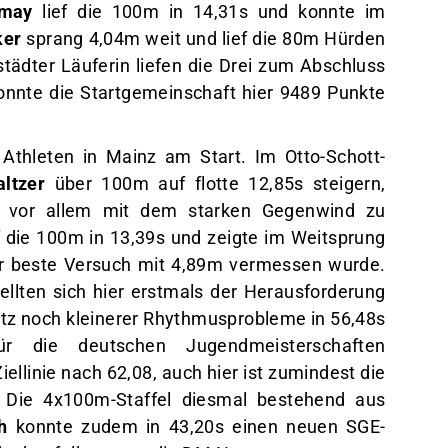
lmay
lief die 100m in 14,31s und konnte im
ker
sprang 4,04m weit und lief die 80m Hürden
tädter Läuferin liefen die Drei zum Abschluss
onnte die Startgemeinschaft hier 9489 Punkte
Athleten in Mainz am Start. Im Otto-Schott-
ltzer
über 100m auf flotte 12,85s steigern,
 vor allem mit dem starken Gegenwind zu
f die 100m in 13,39s und zeigte im Weitsprung
der beste Versuch mit 4,89m vermessen wurde.
ellten sich hier erstmals der Herausforderung
tz noch kleinerer Rhythmusprobleme in 56,48s
für die deutschen Jugendmeisterschaften
iellinie nach 62,08, auch hier ist zumindest die
 Die 4x100m-Staffel diesmal bestehend aus
h
konnte zudem in 43,20s einen neuen SGE-