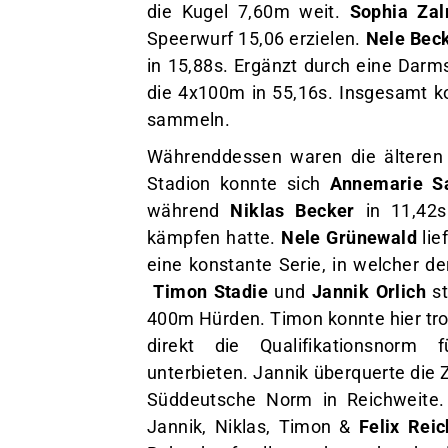
die Kugel 7,60m weit.
Sophia Za
Speerwurf 15,06 erzielen.
Nele Bec
in 15,88s. Ergänzt durch eine Darms
die 4x100m in 55,16s. Insgesamt k
sammeln.
Währenddessen waren die älteren 
Stadion konnte sich
Annemarie Sa
während
Niklas Becker
in 11,42s
kämpfen hatte.
Nele Grünewald
lie
eine konstante Serie, in welcher 
Timon Stadie
und
Jannik Orlich
st
400m Hürden. Timon konnte hier tro
direkt die Qualifikationsnorm 
unterbieten. Jannik überquerte die Z
Süddeutsche Norm in Reichweite.
Jannik, Niklas, Timon &
Felix Reic