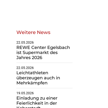
Geschäftsstelle
Weitere News
Du suchst einen
Ansprechpartner?
22.05.2026
Melde dich gerne bei uns!
REWE Center Egelsbach
ist Supermarkt des
Jahres 2026
Zur Geschäfsstelle
22.05.2026
Leichtathleten
überzeugen auch in
Mehrkämpfen
19.05.2026
Einladung zu einer
Feierlichkeit in der