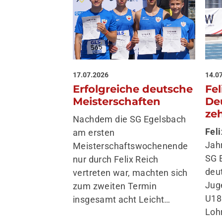
17.07.2026
14.0
Erfolgreiche deutsche
Fel
Meisterschaften
De
ze
Nachdem die SG Egelsbach
Fel
am ersten
Jahr
Meisterschaftswochenende
SG 
nur durch Felix Reich
deu
vertreten war, machten sich
Jug
zum zweiten Termin
U18
insgesamt acht Leicht…
Loh