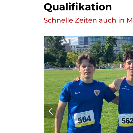
Qualifikation
Schnelle Zeiten auch in M
Sportsuche
Finde hier
deine
Sportart!
Unsere Sportsuche
macht es dir leicht:
Zu den
Sportprogrammen