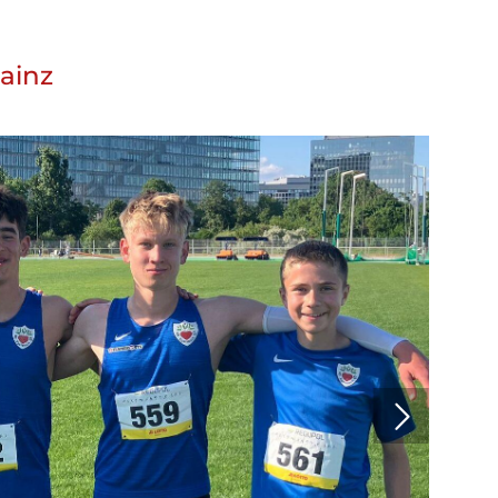
ainz
Mitglieder-Online-
Service
Alles rund um
deine Mitgliedschaft!
Nutze unser Online-Service-
Portal:
Zum Online-Portal