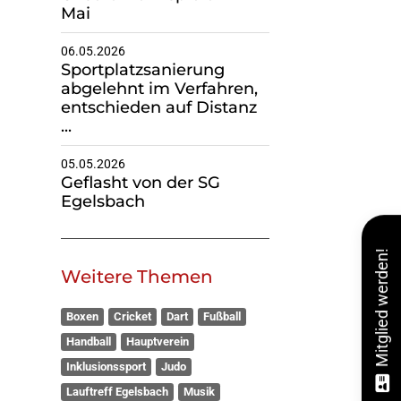
Mai
06.05.2026
Sportplatzsanierung
abgelehnt im Verfahren,
entschieden auf Distanz
...
05.05.2026
Geflasht von der SG
Egelsbach
Mitglied werden!
Weitere Themen
Boxen
Cricket
Dart
Fußball
Handball
Hauptverein
Inklusionssport
Judo
Lauftreff Egelsbach
Musik