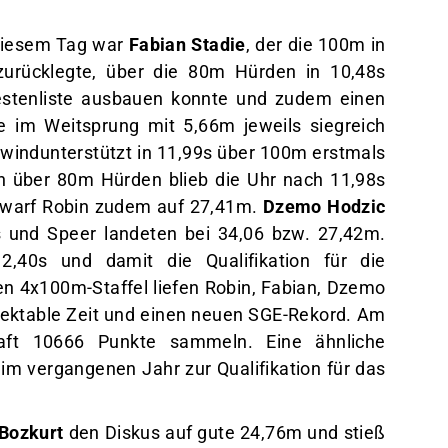
 diesem Tag war
Fabian Stadie
, der die 100m in
 zurücklegte, über die 80m Hürden in 10,48s
estenliste ausbauen konnte und zudem einen
e im Weitsprung mit 5,66m jeweils siegreich
 windunterstützt in 11,99s über 100m erstmals
h über 80m Hürden blieb die Uhr nach 11,98s
r warf Robin zudem auf 27,41m.
Dzemo Hodzic
s und Speer landeten bei 34,06 bzw. 27,42m.
,40s und damit die Qualifikation für die
n 4x100m-Staffel liefen Robin, Fabian, Dzemo
spektable Zeit und einen neuen SGE-Rekord. Am
aft 10666 Punkte sammeln. Eine ähnliche
e im vergangenen Jahr zur Qualifikation für das
 Bozkurt
den Diskus auf gute 24,76m und stieß