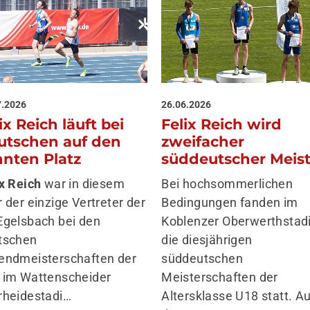
7.2026
26.06.2026
ix Reich läuft bei
Felix Reich wird
utschen auf den
zweifacher
hnten Platz
süddeutscher Meis
ix Reich
war in diesem
Bei hochsommerlichen
 der einzige Vertreter der
Bedingungen fanden im
Egelsbach bei den
Koblenzer Oberwerthstad
tschen
die diesjährigen
endmeisterschaften der
süddeutschen
 im Wattenscheider
Meisterschaften der
rheidestadi…
Altersklasse U18 statt. A