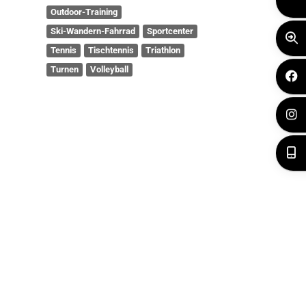
Outdoor-Training
Ski-Wandern-Fahrrad
Sportcenter
Tennis
Tischtennis
Triathlon
Turnen
Volleyball