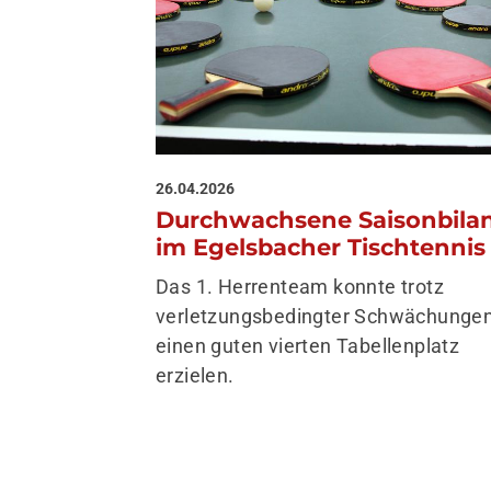
Sportsuche
Finde hier
deine
Sportart!
Unsere Sportsuche
macht es dir leicht:
26.04.2026
Zu den
Durchwachsene Saisonbila
Sportprogrammen
im Egelsbacher Tischtennis
Das 1. Herrenteam konnte trotz
verletzungsbedingter Schwächunge
einen guten vierten Tabellenplatz
erzielen.