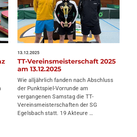
Mitglieder-Online-
Service
Alles rund um
deine Mitgliedschaft!
Nutze unser Online-Service-
13.12.2025
Portal:
nz
TT-Vereinsmeisterschaft 2025
am 13.12.2025
Zum Online-Portal
Wie alljährlich fanden nach Abschluss
n
der Punktspiel-Vorrunde am
vergangenen Samstag die TT-
Vereinsmeisterschaften der SG
Egelsbach statt. 19 Akteure …