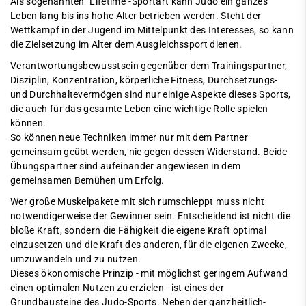
Als sogenannten "Lifetime"-Sportart kann Judo ein ganzes
Leben lang bis ins hohe Alter betrieben werden. Steht der
Wettkampf in der Jugend im Mittelpunkt des Interesses, so kann
die Zielsetzung im Alter dem Ausgleichssport dienen.
Verantwortungsbewusstsein gegenüber dem Trainingspartner,
Disziplin, Konzentration, körperliche Fitness, Durchsetzungs-
und Durchhaltevermögen sind nur einige Aspekte dieses Sports,
die auch für das gesamte Leben eine wichtige Rolle spielen
können.
So können neue Techniken immer nur mit dem Partner
gemeinsam geübt werden, nie gegen dessen Widerstand. Beide
Übungspartner sind aufeinander angewiesen in dem
gemeinsamen Bemühen um Erfolg.
Wer große Muskelpakete mit sich rumschleppt muss nicht
notwendigerweise der Gewinner sein. Entscheidend ist nicht die
bloße Kraft, sondern die Fähigkeit die eigene Kraft optimal
einzusetzen und die Kraft des anderen, für die eigenen Zwecke,
umzuwandeln und zu nutzen.
Dieses ökonomische Prinzip - mit möglichst geringem Aufwand
einen optimalen Nutzen zu erzielen - ist eines der
Grundbausteine des Judo-Sports. Neben der ganzheitlich-