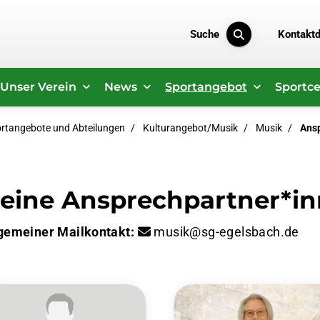
Suche
Kontakt
Unser Verein
News
Sportangebot
Sportce
rtangebote und Abteilungen
Kulturangebot/Musik
Musik
Ans
eine Ansprechpartner*i
gemeiner Mailkontakt:
musik@sg-egelsbach.de