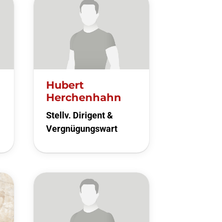
Geschäftsstelle
Du suchst einen
Ansprechpartner?
Hubert
Melde dich gerne bei uns!
Herchenhahn
Stellv. Dirigent &
Zur Geschäfsstelle
Vergnügungswart