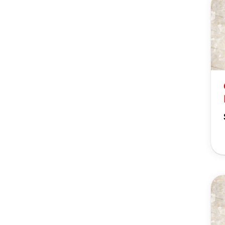
Sportsuche
Finde hier
deine
Sportart!
Unsere Sportsuche
macht es dir leicht:
Zu den
Sportprogrammen