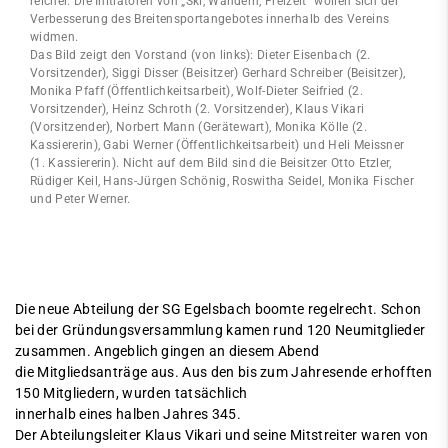
reicher. Die Initiatoren von „Ski, Wandern, Freizeit“ wollen sich der
Verbesserung des Breitensportangebotes innerhalb des Vereins
widmen.
Das Bild zeigt den Vorstand (von links): Dieter Eisenbach (2.
Vorsitzender), Siggi Disser (Beisitzer) Gerhard Schreiber (Beisitzer),
Monika Pfaff (Öffentlichkeitsarbeit), Wolf-Dieter Seifried (2.
Vorsitzender), Heinz Schroth (2. Vorsitzender), Klaus Vikari
(Vorsitzender), Norbert Mann (Gerätewart), Monika Kölle (2.
Kassiererin), Gabi Werner (Öffentlichkeitsarbeit) und Heli Meissner
(1. Kassiererin). Nicht auf dem Bild sind die Beisitzer Otto Etzler,
Rüdiger Keil, Hans-Jürgen Schönig, Roswitha Seidel, Monika Fischer
und Peter Werner.
Die neue Abteilung der SG Egelsbach boomte regelrecht. Schon
bei der Gründungsversammlung kamen rund 120 Neumitglieder
zusammen. Angeblich gingen an diesem Abend
die Mitgliedsanträge aus. Aus den bis zum Jahresende erhofften
150 Mitgliedern, wurden tatsächlich
innerhalb eines halben Jahres 345.
Der Abteilungsleiter Klaus Vikari und seine Mitstreiter waren von