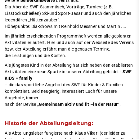
weitere
bemerkenswerte
Events aus:
Dia-Abende, SWF-Stammtisch, Vorträge, Turniere (z.B.
Eisstockschießen) Ski-und Sport-Basar und auch den jährlichen
legendären „Hüttenzauber“.
Höhepunkte: Dia-Shows mit Reinhold Messner und Martin ....
Im jährlich erscheinenden Programmheft werden alle geplanten
Aktivitäten erläutert. Hier und auch auf der Webseite des Vereins
bzw. der Abteilung erfährt man die genauen
Termine
,
die Leistungen und die Kosten.
Als jüngstes Kind in der Abteilung hat sich neben den etablierten
Aktivitäten eine neue Sparte in unserer Abteilung gebildet -
SWF
KIDS + family
– die das sportliche Angebot des SWF für Kinder & Familien
komplettiert. Seid neugierig, interessiert Euch für unsere
Angebote, immer
nach der Devise „
Gemeinsam aktiv und fit –in der Natur
“.
Historie der Abteilungsleitung:
Als Abteilungsleiter fungierte nach Klaus Vikari (der leider zu