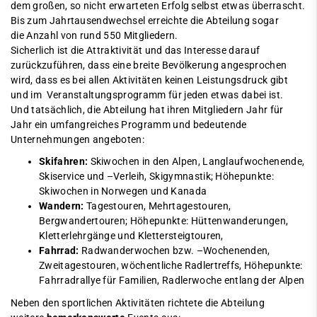
dem großen, so nicht erwarteten Erfolg selbst etwas überrascht.
Bis zum Jahrtausendwechsel erreichte die Abteilung sogar
die Anzahl von rund 550 Mitgliedern.
Sicherlich ist die Attraktivität und das Interesse darauf
zurückzuführen, dass eine breite Bevölkerung angesprochen
wird, dass es bei allen Aktivitäten keinen Leistungsdruck gibt
und im Veranstaltungsprogramm für jeden etwas dabei ist.
Und tatsächlich, die Abteilung hat ihren Mitgliedern Jahr für
Jahr ein umfangreiches Programm und bedeutende
Unternehmungen angeboten:
Skifahren:
Skiwochen in den Alpen, Langlaufwochenende,
Skiservice und –Verleih, Skigymnastik; Höhepunkte:
Skiwochen in Norwegen und Kanada
Wandern:
Tagestouren, Mehrtagestouren,
Bergwandertouren; Höhepunkte: Hüttenwanderungen,
Kletterlehrgänge und Klettersteigtouren,
Fahrrad:
Radwanderwochen bzw. –Wochenenden,
Zweitagestouren, wöchentliche Radlertreffs, Höhepunkte:
Fahrradrallye für Familien, Radlerwoche entlang der Alpen
Neben den sportlichen Aktivitäten richtete die Abteilung