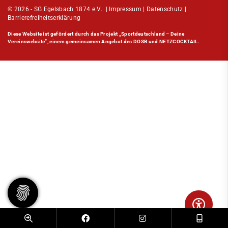
© 2026 - SG Egelsbach 1874 e.V. |
Impressum
|
Datenschutz
|
Barrierefreiheitserklärung
Diese Website ist gefördert durch das Projekt
„Sportdeutschland – Deine
Vereinswebsite”
, einem gemeinsamen Angebot des DOSB und NETZCOCKTAIL.