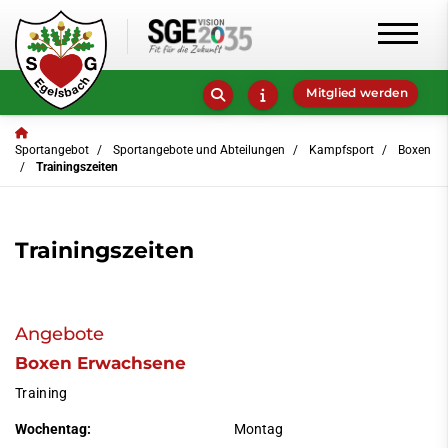
Mitglied werden
Sportangebot
Sportangebote und Abteilungen
Kampfsport
Boxen
Trainingszeiten
Trainingszeiten
Angebote
Boxen Erwachsene
Training
Wochentag:
Montag