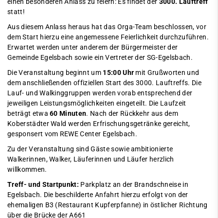
einen besonderen Anlass zu feiern: Es findet der
3000. Lauftreff
statt!
Aus diesem Anlass heraus hat das Orga-Team beschlossen, vor
dem Start hierzu eine angemessene Feierlichkeit durchzuführen.
Erwartet werden unter anderem der Bürgermeister der
Gemeinde Egelsbach sowie ein Vertreter der SG-Egelsbach.
Die Veranstaltung beginnt um
15:00 Uhr
mit Grußworten und
dem anschließenden offiziellen Start des 3000. Lauftreffs. Die
Lauf- und Walkinggruppen werden vorab entsprechend der
jeweiligen Leistungsmöglichkeiten eingeteilt. Die Laufzeit
beträgt etwa
60 Minuten
. Nach der Rückkehr aus dem
Koberstädter Wald werden Erfrischungsgetränke gereicht,
gesponsert vom REWE Center Egelsbach.
Zu der Veranstaltung sind Gäste sowie ambitionierte
Walkerinnen, Walker, Läuferinnen und Läufer herzlich
willkommen.
Treff- und Startpunkt:
Parkplatz an der Brandschneise in
Egelsbach. Die beschilderte Anfahrt hierzu erfolgt von der
ehemaligen B3 (Restaurant Kupferpfanne) in östlicher Richtung
über die Brücke der A661