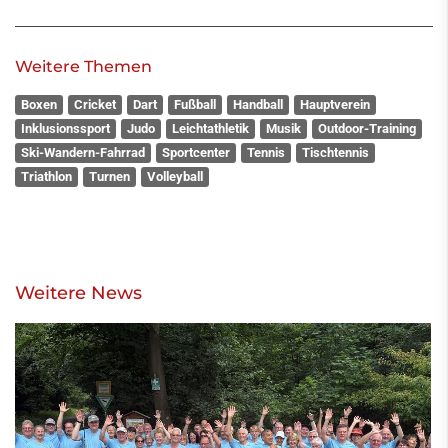
Weitere Themen
Boxen
Cricket
Dart
Fußball
Handball
Hauptverein
Inklusionssport
Judo
Leichtathletik
Musik
Outdoor-Training
Ski-Wandern-Fahrrad
Sportcenter
Tennis
Tischtennis
Triathlon
Turnen
Volleyball
Weitere News