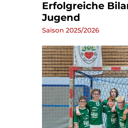
Erfolgreiche Bil
Jugend
Sportsuche
Saison 2025/2026
Finde hier
deine
Sportart!
Unsere Sportsuche
macht es dir leicht:
Zu den
Sportprogrammen