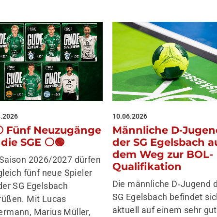
8.2026
10.06.2026
⚪ Fünf Neuzugänge
Männliche D‑Juge
r die SGE ⚪🟢
der SG Egelsbach a
dem Weg zur BOL-
 Saison 2026/2027 dürfen
Qualifikation
gleich fünf neue Spieler
Die männliche D‑Jugend 
 der SG Egelsbach
SG Egelsbach befindet si
rüßen. Mit Lucas
aktuell auf einem sehr gu
ermann, Marius Müller,