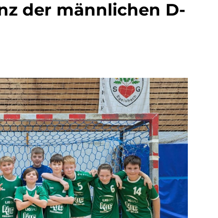
anz der männlichen D-
Mitglieder-Online-
Service
Alles rund um
deine Mitgliedschaft!
Nutze unser Online-Service-
Portal:
Zum Online-Portal