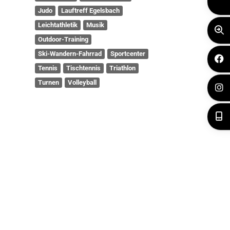
Judo
Lauftreff Egelsbach
Leichtathletik
Musik
Outdoor-Training
Ski-Wandern-Fahrrad
Sportcenter
Tennis
Tischtennis
Triathlon
Turnen
Volleyball