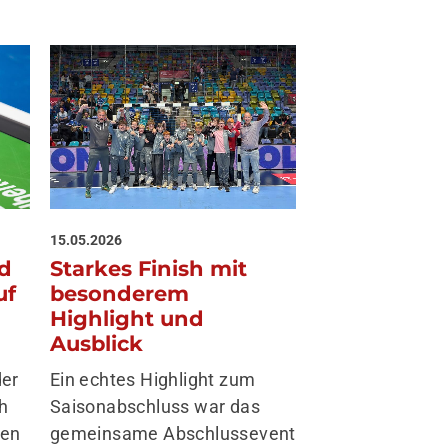
15.05.2026
nd
Starkes Finish mit
uf
besonderem
Highlight und
Ausblick
der
Ein echtes Highlight zum
ch
Saisonabschluss war das
ten
gemeinsame Abschlussevent