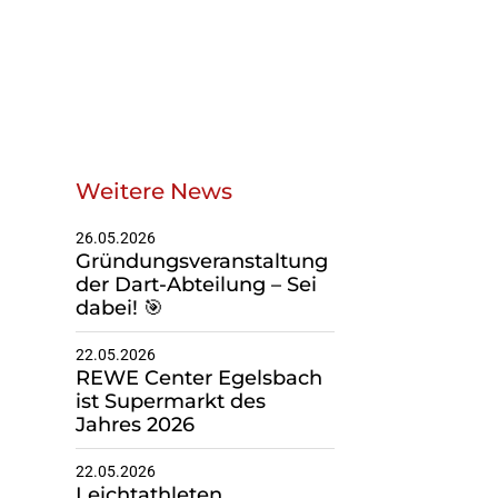
Geschäftsstelle
Du suchst einen
Ansprechpartner?
Weitere News
Melde dich gerne bei uns!
26.05.2026
Gründungsveranstaltung
Zur Geschäfsstelle
der Dart-Abteilung – Sei
dabei! 🎯
22.05.2026
REWE Center Egelsbach
ist Supermarkt des
Jahres 2026
22.05.2026
Leichtathleten