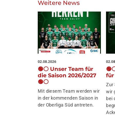
Weitere News
02.08.2026
02.0
🟢⚪️ Unser Team für
🟢
die Saison 2026/2027
fü
🟢⚪️
Zur
Mit diesem Team werden wir
wir 
in der kommenden Saison in
bei
der Oberliga Süd antreten.
beg
Ack