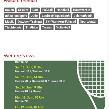
Weitere Themen
Boxen
Cricket
Dart
Fußball
Handball
Hauptverein
Inklusionssport
Judo
Lauftreff Egelsbach
Leichtathletik
Musik
Outdoor-Training
Ski-Wandern-Fahrrad
Sportcenter
Tischtennis
Triathlon
Turnen
Volleyball
Weitere News