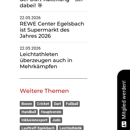
dabei! 🎯
22.05.2026
REWE Center Egelsbach
ist Supermarkt des
Jahres 2026
22.05.2026
Leichtathleten
überzeugen auch in
Mehrkämpfen
Mitglied werden!
Weitere Themen
Boxen
Cricket
Dart
Fußball
Handball
Hauptverein
Inklusionssport
Judo
Lauftreff Egelsbach
Leichtathletik