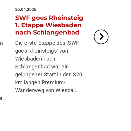
25.04.2026
21.04.2026
SWF goes Rheinsteig
Blütenwegf
1. Etappe Wiesbaden
Zum Start uns
nach Schlangenbad
Wandersaison 
en
Die erste Etappe des ‚SWF
das Blütenweg
goes Rheinsteigs‘ von
Abschnitt Lau
Wiesbaden nach
Hemsbach – Su
Schlangenbad war ein
Bergstraße au
gelungener Start in den 320
km langen Premium-
Dor…
Wanderweg von Wiesba…
wa…