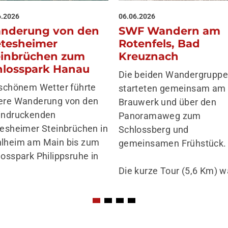
6.2026
06.06.2026
nderung von den
SWF Wandern am
etesheimer
Rotenfels, Bad
einbrüchen zum
Kreuznach
hlosspark Hanau
Die beiden Wandergrupp
 schönem Wetter führte
starteten gemeinsam am
ere Wanderung von den
Brauwerk und über den
indruckenden
Panoramaweg zum
tesheimer Steinbrüchen in
Schlossberg und
lheim am Main bis zum
gemeinsamen Frühstück.
losspark Philippsruhe in
Die kurze Tour (5,6 Km) 