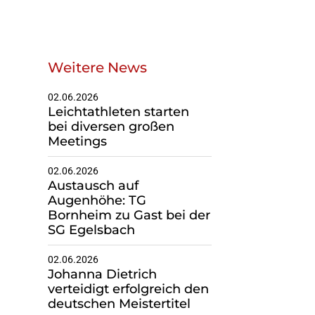
Geschäftsstelle
Weitere News
Du suchst einen
02.06.2026
Leichtathleten starten
Ansprechpartner?
bei diversen großen
Melde dich gerne bei uns!
Meetings
02.06.2026
Zur Geschäfsstelle
Austausch auf
Augenhöhe: TG
Bornheim zu Gast bei der
SG Egelsbach
02.06.2026
Johanna Dietrich
verteidigt erfolgreich den
deutschen Meistertitel