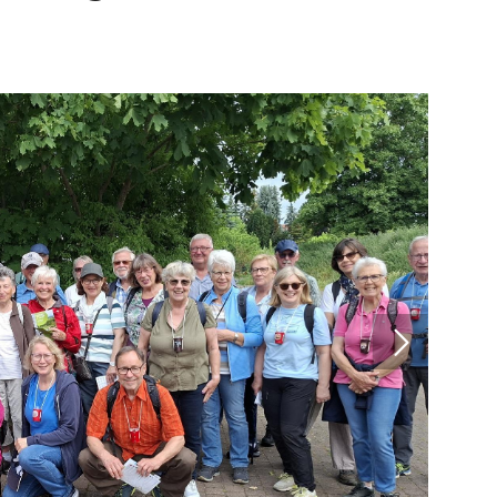
Mitglieder-Online-
Service
Alles rund um
deine Mitgliedschaft!
Nutze unser Online-Service-
Portal:
Zum Online-Portal