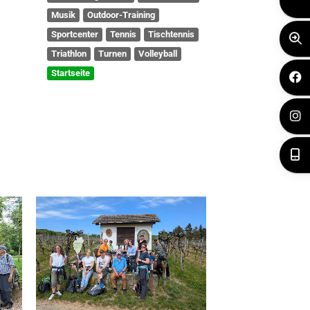
Musik
Outdoor-Training
Sportcenter
Tennis
Tischtennis
Triathlon
Turnen
Volleyball
Startseite