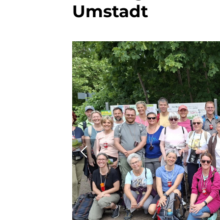
Umstadt
Sportsuche
Finde hier
deine
Sportart!
Unsere Sportsuche
macht es dir leicht:
Zu den
Sportprogrammen