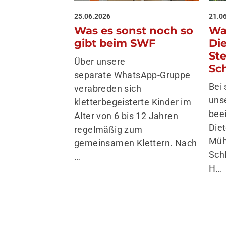
25.06.2026
21.0
Was es sonst noch so
Wa
gibt beim SWF
Di
St
Über unsere
Sc
separate WhatsApp-Gruppe
Bei
verabreden sich
uns
kletterbegeisterte Kinder im
bee
Alter von 6 bis 12 Jahren
Die
regelmäßig zum
Müh
gemeinsamen Klettern. Nach
Sch
…
H…