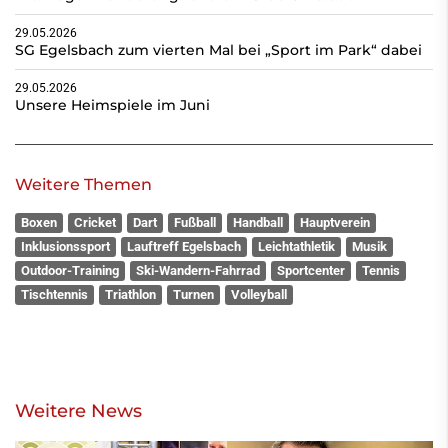
29.05.2026
SG Egelsbach zum vierten Mal bei „Sport im Park“ dabei
29.05.2026
Unsere Heimspiele im Juni
Weitere Themen
Boxen
Cricket
Dart
Fußball
Handball
Hauptverein
Inklusionssport
Lauftreff Egelsbach
Leichtathletik
Musik
Outdoor-Training
Ski-Wandern-Fahrrad
Sportcenter
Tennis
Tischtennis
Triathlon
Turnen
Volleyball
Weitere News