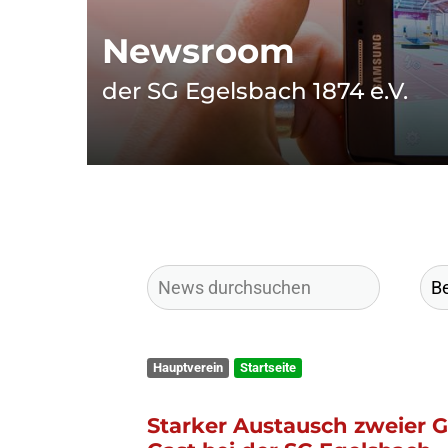
Newsroom
der SG Egelsbach 1874 e.V.
Hauptverein
Startseite
Starker Austausch zweier 
Gast bei der SG Egelsbach 