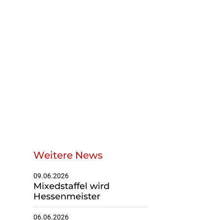
Geschäftsstelle
Du suchst einen
Ansprechpartner?
Melde dich gerne bei uns!
Zur Geschäfsstelle
Weitere News
09.06.2026
Mixedstaffel wird
Hessenmeister
06.06.2026