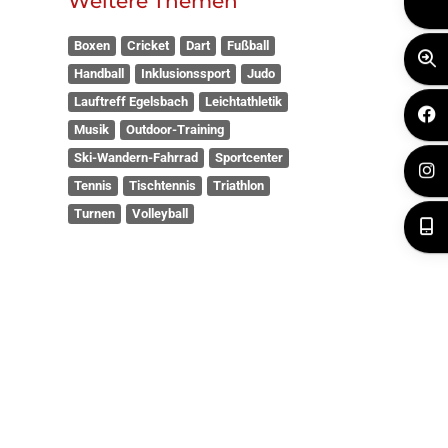
Boxen
Cricket
Dart
Fußball
Handball
Inklusionssport
Judo
Lauftreff Egelsbach
Leichtathletik
Musik
Outdoor-Training
Ski-Wandern-Fahrrad
Sportcenter
Tennis
Tischtennis
Triathlon
Turnen
Volleyball