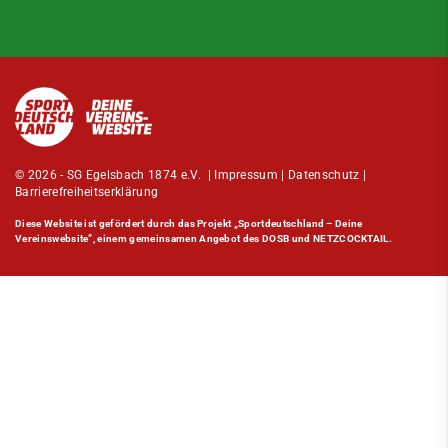
© 2026 - SG Egelsbach 1874 e.V. |
Impressum
|
Datenschutz
|
Barrierefreiheitserklärung
Diese Website ist gefördert durch das Projekt
„Sportdeutschland – Deine
Vereinswebsite”
, einem gemeinsamen Angebot des DOSB und NETZCOCKTAIL.