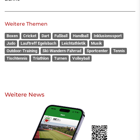
Weitere Themen
Boxen
Cricket
Dart
Fußball
Handball
Inklusionssport
Judo
Lauftreff Egelsbach
Leichtathletik
Musik
Outdoor-Training
Ski-Wandern-Fahrrad
Sportcenter
Tennis
Tischtennis
Triathlon
Turnen
Volleyball
Weitere News