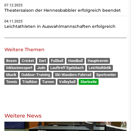
07.12.2025
Theatersaison der Hennesbabbler erfolgreich beendet
04.11.2025
Leichtathleten in Auswahlmannschaften erfolgreich
Weitere Themen
Boxen
Cricket
Dart
Fußball
Handball
Hauptverein
Inklusionssport
Judo
Lauftreff Egelsbach
Leichtathletik
Musik
Outdoor-Training
Ski-Wandern-Fahrrad
Sportcenter
Tennis
Triathlon
Turnen
Volleyball
Startseite
Weitere News