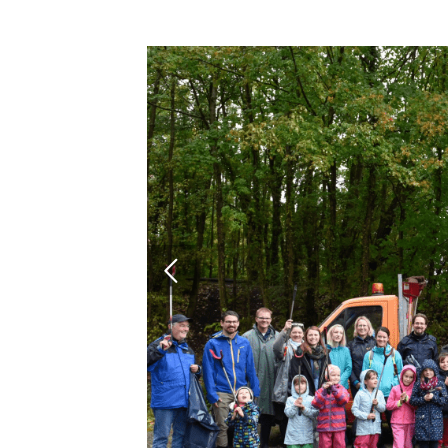
Sportsuche
Finde hier
deine
Sportart!
Unsere Sportsuche
macht es dir leicht:
Zu den
Sportprogrammen