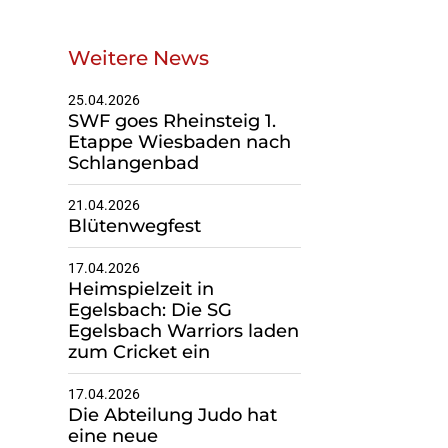
Weitere News
Geschäftsstelle
25.04.2026
SWF goes Rheinsteig 1.
Du suchst einen
Etappe Wiesbaden nach
Schlangenbad
Ansprechpartner?
Melde dich gerne bei uns!
21.04.2026
Blütenwegfest
Zur Geschäfsstelle
17.04.2026
Heimspielzeit in
Egelsbach: Die SG
Egelsbach Warriors laden
zum Cricket ein
17.04.2026
Die Abteilung Judo hat
eine neue