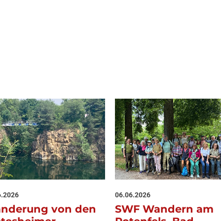
6.2026
06.06.2026
nderung von den
SWF Wandern am
etesheimer
Rotenfels, Bad