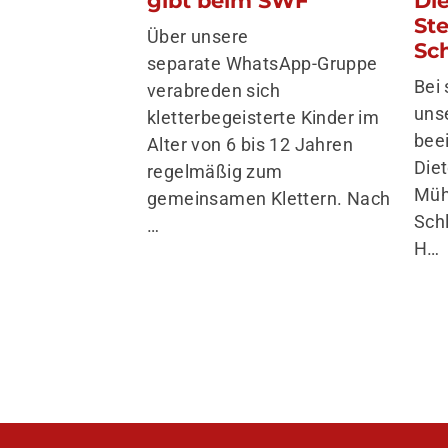
St
Über unsere
Sc
separate WhatsApp-Gruppe
Bei
verabreden sich
uns
kletterbegeisterte Kinder im
bee
Alter von 6 bis 12 Jahren
Die
regelmäßig zum
Müh
gemeinsamen Klettern. Nach
Sch
…
H…