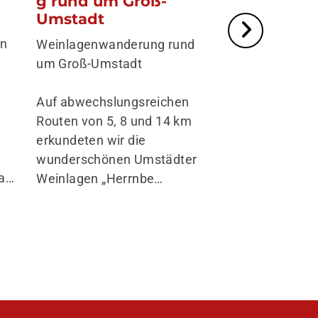
Umstadt
nach Schl
en
Weinlagenwanderung rund
Die erste Etap
um Groß-Umstadt
goes Rheinstei
Wiesbaden na
Auf abwechslungsreichen
Schlangenbad 
Routen von 5, 8 und 14 km
gelungener Sta
erkundeten wir die
km langen Pre
wunderschönen Umstädter
Wanderweg vo
wa…
Weinlagen „Herrnbe…