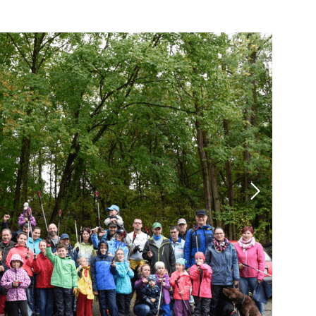
Mitglieder-Online-
Service
Alles rund um
deine Mitgliedschaft!
Nutze unser Online-Service-
Portal:
Zum Online-Portal