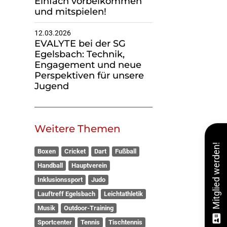
und mitspielen!
12.03.2026
EVALYTE bei der SG
Egelsbach: Technik,
Engagement und neue
Perspektiven für unsere
Jugend
Weitere Themen
Mitglied werden!
Boxen
Cricket
Dart
Fußball
Handball
Hauptverein
Inklusionssport
Judo
Lauftreff Egelsbach
Leichtathletik
Musik
Outdoor-Training
Sportcenter
Tennis
Tischtennis