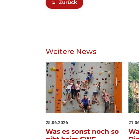
Zurück
Weitere News
25.06.2026
21.0
Was es sonst noch so
Wa
gibt beim SWF
Di