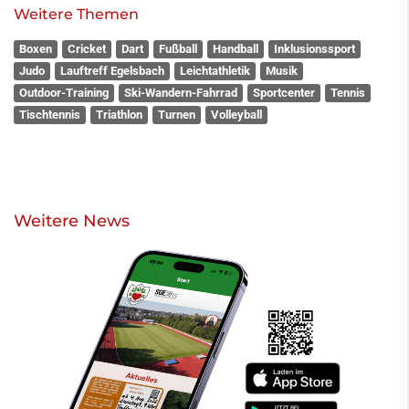
Weitere Themen
Boxen
Cricket
Dart
Fußball
Handball
Inklusionssport
Judo
Lauftreff Egelsbach
Leichtathletik
Musik
Outdoor-Training
Ski-Wandern-Fahrrad
Sportcenter
Tennis
Tischtennis
Triathlon
Turnen
Volleyball
Weitere News