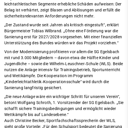
leichtathletischen Segmente erhebliche Schäden aufweisen: Der
Belag ist verhärtet, zeigt Blasen und Ablösungen und erfüllt die
sicherheitsrelevanten Anforderungen nicht mehr.
„Der Zustand wurde seit Jahren als kritisch eingestuft“, erklärt
Bürgermeister Tobias Wilbrand. „Ohne eine Förderung war die
Sanierung erst für 2027/2028 vorgesehen. Mit einer finanziellen
Unterstützung des Bundes würden wir das Projekt vorziehen.“
Von der Modernisierung profitieren vor allem die SG Egelsbach
mit rund 3.000 Mitgliedern – davon etwa die Hälfte Kinder und
Jugendliche – sowie die Wilhelm‑Leuschner‑Schule (WLS). Beide
nutzen die Anlage intensiv für Trainingsbetrieb, Sportunterricht
und Wettkämpfe. Die Kooperation im Programm
„Kinderleichtathletik‑Kooperationsschule“ wird durch die
Sanierung langfristig gesichert.
„Die neue Anlage wäre ein wichtiger Schritt für unseren Verein“,
betont Wolfgang Schroth, 1. Vorsitzender der SG Egelsbach. „Sie
schafft sichere Trainingsbedingungen und ermöglicht wieder
Wettkämpfe bis auf Landesebene.“
Auch Christine Becker, Sportfachschaftssprecherin der WLS,
sieht große Vorteile: „Für den Schulsport bedeutet die Sanierung