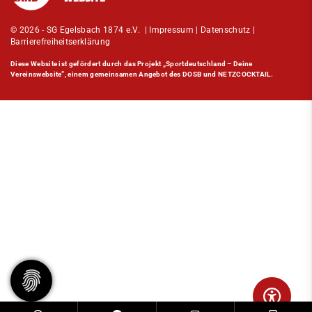
© 2026 - SG Egelsbach 1874 e.V. |
Impressum
|
Datenschutz
|
Barrierefreiheitserklärung
Diese Website ist gefördert durch das Projekt
„Sportdeutschland – Deine
Vereinswebsite”
, einem gemeinsamen Angebot des DOSB und NETZCOCKTAIL.