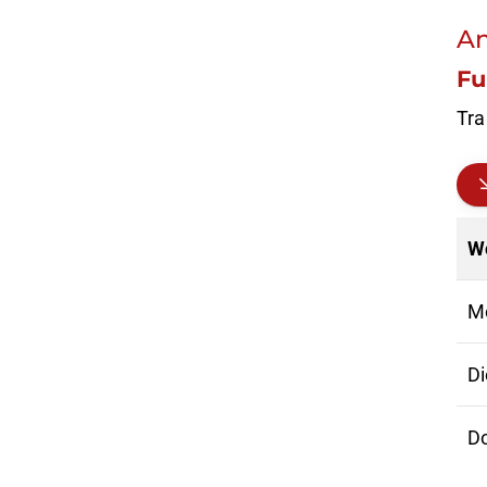
A
Fu
Sportsuche
Tra
Finde hier
deine
Sportart!
Unsere Sportsuche
macht es dir leicht:
W
Zu den
Sportprogrammen
M
Di
D