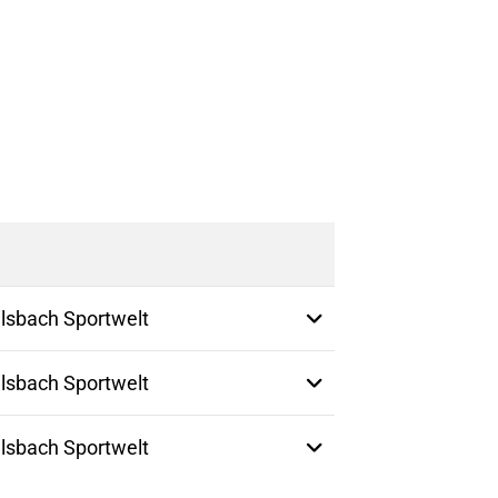
Geschäftsstelle
Du suchst einen
Ansprechpartner?
Melde dich gerne bei uns!
Zur Geschäfsstelle
Weitere Informationen
lsbach Sportwelt
lsbach Sportwelt
lsbach Sportwelt