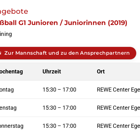
ngebote
ßball G1 Junioren / Juniorinnen (2019)
Mitglieder-Online-
ining
Service
Alles rund um
Zur Mannschaft und zu den Ansprechpartnern
deine Mitgliedschaft!
Nutze unser Online-Service-
ochentag
Uhrzeit
Ort
Portal:
ontag
15:30
–
17:00
REWE Center Ege
Zum Online-Portal
enstag
15:30
–
17:00
REWE Center Ege
onnerstag
15:30
–
17:00
REWE Center Ege