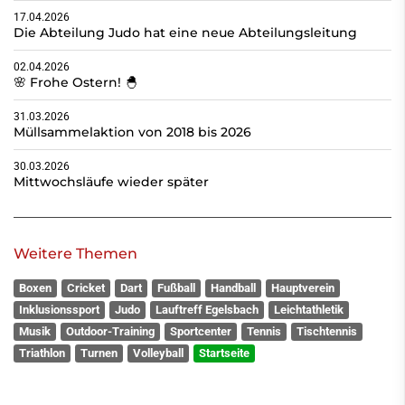
17.04.2026
Die Abteilung Judo hat eine neue Abteilungsleitung
02.04.2026
🌸 Frohe Ostern! 🐣
31.03.2026
Müllsammelaktion von 2018 bis 2026
30.03.2026
Mittwochsläufe wieder später
Weitere Themen
Boxen
Cricket
Dart
Fußball
Handball
Hauptverein
Inklusionssport
Judo
Lauftreff Egelsbach
Leichtathletik
Musik
Outdoor-Training
Sportcenter
Tennis
Tischtennis
Triathlon
Turnen
Volleyball
Startseite